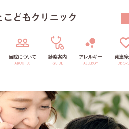
とこどもクリニック
当院について
診察案内
アレルギー
発達障
院長あいさつ
一般診療
院内ギャラリー
予防接種・乳児診療