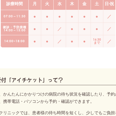
診療時間
月
火
水
木
金
土
日
・
祝
●
●
●
●
●
●
／
07:00～11:30
オンライン予約による診察時間
月曜日から土曜日 午前7:00から11:30
健診・予防接種
●
●
／
●
●
●
／
14:00～15:00
月曜日から土曜日(水曜日は休診) 午後14:00から18:00(金曜日は
16:30
●
●
／
●
●
／
14:00~18:00
まで
健診と予防接種
月曜日から土曜日(水曜日は休診) 午後14:00から15:00
休診
水曜日の午後、日曜日、祝日
受付「アイチケット」って？
、かんたんにかかりつけの病院の待ち状況を確認したり、予約
、携帯電話・パソコンから予約・確認ができます。
クリニックでは、患者様の待ち時間を短くし、少しでもご負担