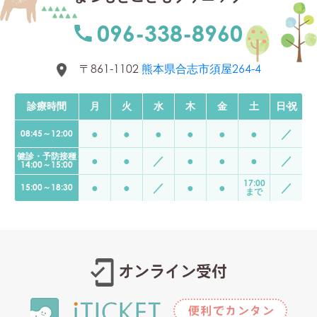
096-338-8960
〒861-1102
熊本県合志市須屋264-4
診療時間
月
火
水
木
金
土
日
・
祝
●
●
●
●
●
●
／
08:45～12:00
予約なしの診察時間
健診・予防接種
月曜日から土曜日 午前8:45から12:00
●
●
／
●
●
●
／
14:00～15:00
月曜日から土曜日（水曜日は休診） 午後15:00から18:30｛金
17:00
●
●
／
●
●
／
15:00～18:30
まで
健診と予防接種
月曜日から土曜日（水曜日は休診） 午後14:00から15:00
休診
オンライン受付
水曜日の午後、日曜日、祝日