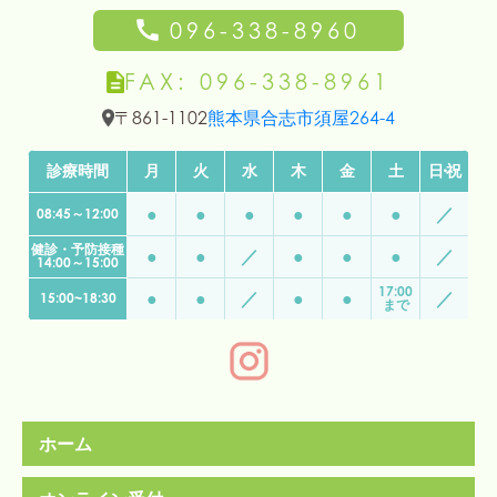
096-338-8960
FAX: 096-338-8961
〒861-1102
熊本県合志市須屋264-4
診療時間
月
火
水
木
金
土
日
・
祝
●
●
●
●
●
●
／
08:45～12:00
予約なしの診察時間
健診・予防接種
月曜日から土曜日 午前8:45から12:00
●
●
／
●
●
●
／
14:00～15:00
月曜日から土曜日(水曜日は休診) 午後15:00から18:30(金曜
17:00
●
●
／
●
●
／
15:00~18:30
まで
健診と予防接種
月曜日から土曜日(水曜日は休診) 午後14:00から15:00
休診
ホーム
水曜日の午後、日曜日、祝日