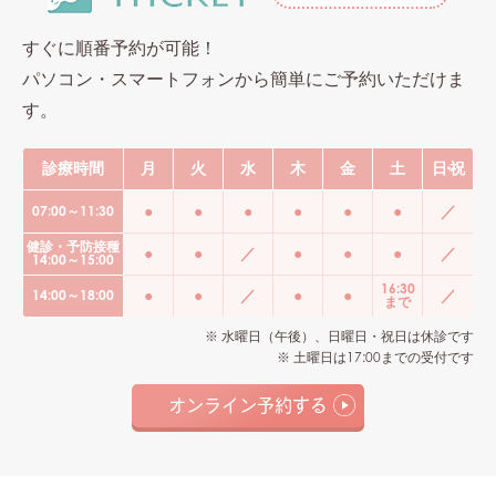
すぐに順番予約が可能！
パソコン・スマートフォンから簡単にご予約いただけま
す。
診療時間
月
火
水
木
金
土
日
・
祝
●
●
●
●
●
●
／
07:00～11:30
オンライン予約による診察時間
健診・予防接種
月曜日から土曜日 午前7:00から11:30
●
●
／
●
●
●
／
14:00～15:00
月曜日から土曜日（水曜日は休診） 午後14:00から18:00（金
16:30
●
●
／
●
●
／
14:00～18:00
まで
健診と予防接種
※ 水曜日（午後）、日曜日・祝日は休診です
※ 土曜日は17:00までの受付です
月曜日から土曜日（水曜日は休診） 午後14:00から15:00
オンライン予約する
休診
水曜日の午後、日曜日、祝日