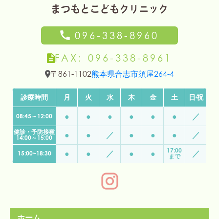
まつもとこどもクリニック
096-338-8960
FAX: 096-338-8961
〒861-1102
熊本県合志市須屋264-4
診療時間
月
火
水
木
金
土
日
・
祝
●
●
●
●
●
●
／
08:45～12:00
予約なしの診察時間
健診・予防接種
月曜日から土曜日 午前8:45から12:00
●
●
／
●
●
●
／
14:00～15:00
月曜日から土曜日(水曜日は休診) 午後15:00から18:30(金曜
17:00
●
●
／
●
●
／
15:00~18:30
まで
健診と予防接種
月曜日から土曜日(水曜日は休診) 午後14:00から15:00
休診
ホーム
水曜日の午後、日曜日、祝日